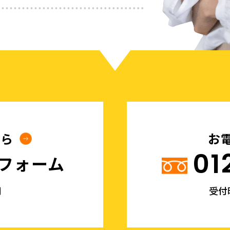
ちら
お
01
フォーム
間
受付時