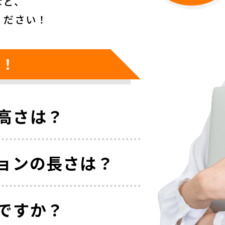
など、
ください！
け！
高さは？
ョンの長さは？
ですか？