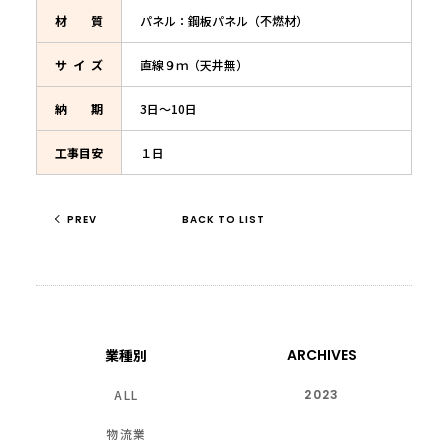
材質
パネル：鋼板パネル（不燃材）
サイズ
直線９ｍ（天井無）
納期
3日～10日
工事
目安
１日
PREV
BACK TO LIST
業種別
ARCHIVES
ALL
2023
物流業